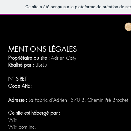
Ce site a été conçu sur la plateforme de création de sit
MENTIONS
LÉGALES
Propriétaire du site :
Adrien Caty
Réalisé par :
LiLeLu
N° SIRET :
Code APE :
Adresse :
La Fabric d'Adrien -
570 B, Chemin Pré Brochet 
Ce site est hébergé par :
Wix
Wix.com Inc.